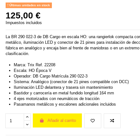
Últimas unidades en stock
125,00 €
Impuestos incluidos
La BR 290 022-3 de DB Cargo en escala HO: una rangierlok compacta con
metálico, iluminación LED y conector de 21 pines para instalación de deco
fábrica en analógico y encaja bien al frente de maniobras o en un extremo
clasificación.
Marca: Trix Ref. 22208
Escala: HO Época V
Operador: DB Cargo Matrícula 290 022-3
Sistema: Analógico (conector de 21 pines compatible con DCC)
Iluminación LED delantera y trasera sin mantenimiento
Bastidor y carrocería en metal fundido longitud 164 mm
4 ejes motorizados con neumáticos de tracción
Pasamanos metálicos y escalones adicionales incluidos
Añadir al carrito