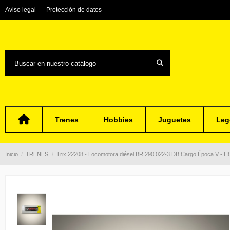
Aviso legal
Protección de datos
Trenes
Hobbies
Juguetes
Leg
Inicio
TRENES
Trix 22208 - Locomotora diésel BR 290 022-3 DB Cargo Época V - H