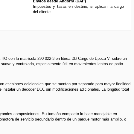
Envíos desde Andorra (DAP)
Impuestos y tasas en destino, si aplican, a cargo
del cliente.
a HO con la matrícula 290 022-3 en librea DB Cargo de Época V, sobre un
n suave y controlada, especialmente útil en movimientos lentos de patio.
on escalones adicionales que se montan por separado para mayor fidelidad
e instalar un decoder DCC sin modificaciones adicionales. La longitud total
e grandes composiciones. Su tamaño compacto la hace manejable en
comotora de servicio secundario dentro de un parque motor más amplio, o