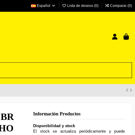
Español
Lista de deseos (
0
)
Comparar (
0
)
l BR
Información Productos
 HO
Disponibilidad y stock
El stock se actualiza periódicamente y puede