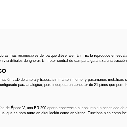
obras más reconocibles del parque diésel alemán. Trix la reproduce en escal
n vía difíciles de ignorar. El motor central de campana garantiza una tracció
co
inación LED delantera y trasera sin mantenimiento, y pasamanos metálicos c
 configurado para analógico, pero incorpora un conector de 21 pines que permit
ncías de Época V, una BR 290 aporta coherencia al conjunto sin necesidad d
sual que se nota tanto en circulación como en vitrina. Funciona bien como lo