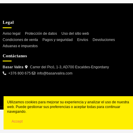
Legal
Aviso legal
Protección de datos
Uso del sitio web
Condiciones de venta
Pagos y seguridad
Envíos
Devoluciones
Aduanas e impuestos
Contáctanos
Basar Valira
Carrer del Picó, 1-3, AD700 Escaldes-Engordany
+376 800 675
info@basarvalira.com
Utilizamos cookies para mejorar su experiencia y analizar el uso de nuestra
web. Puede gestionar sus preferencias o aceptar todas para continuar
navegando.
Accept