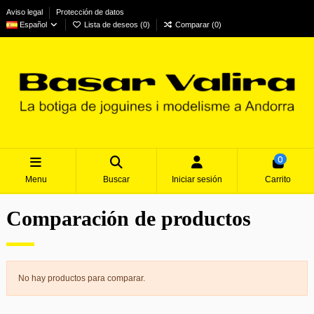
Aviso legal
Protección de datos
Español
Lista de deseos (
0
)
Comparar (
0
)
0
Menu
Buscar
Iniciar sesión
Carrito
Comparación de productos
No hay productos para comparar.