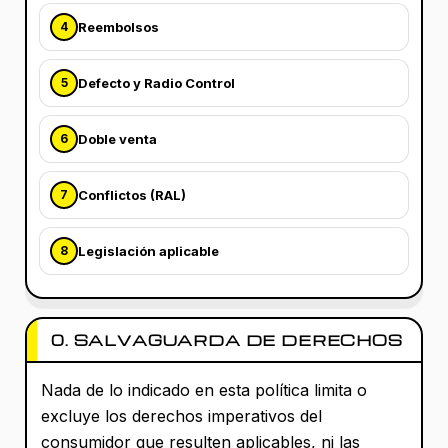
Reembolsos
4
Defecto y Radio Control
5
Doble venta
6
Conflictos (RAL)
7
Legislación aplicable
8
0. SALVAGUARDA DE DERECHOS
Nada de lo indicado en esta política limita o
excluye los derechos imperativos del
consumidor que resulten aplicables, ni las