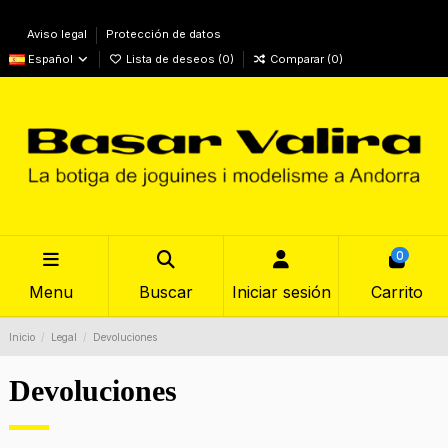
Aviso legal
Protección de datos
Español
Lista de deseos (
0
)
Comparar (
0
)
0
Menu
Buscar
Iniciar sesión
Carrito
Inicio
Legal
Devoluciones
Devoluciones