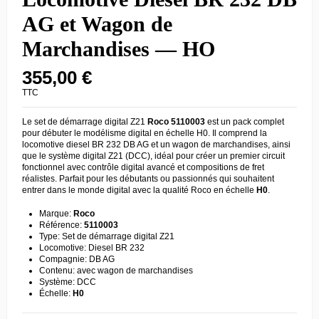
AG et Wagon de
Marchandises — HO
355,00 €
TTC
Le set de démarrage digital Z21
Roco 5110003
est un pack complet
pour débuter le modélisme digital en échelle H0. Il comprend la
locomotive diesel BR 232 DB AG et un wagon de marchandises, ainsi
que le système digital Z21 (DCC), idéal pour créer un premier circuit
fonctionnel avec contrôle digital avancé et compositions de fret
réalistes. Parfait pour les débutants ou passionnés qui souhaitent
entrer dans le monde digital avec la qualité Roco en échelle
H0
.
Marque:
Roco
Référence:
5110003
Type: Set de démarrage digital Z21
Locomotive: Diesel BR 232
Compagnie: DB AG
Contenu: avec wagon de marchandises
Système: DCC
Échelle:
H0