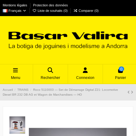
Mentions légales
Protection des données
Français
Liste de souhaits (
0
)
Comparer (
0
)
0
Menu
Rechercher
Connexion
Panier
Accueil
TRAINS
Roco 5110003 — Set de Démarrage Digital Z21: Locomotive
Diesel BR 232 DB AG et Wagon de Marchandises — HO