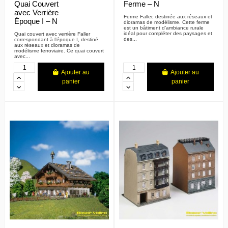
Quai Couvert
Ferme – N
avec Verrière
Ferme Faller, destinée aux réseaux et
Époque I – N
dioramas de modélisme. Cette ferme
est un bâtiment d’ambiance rurale
idéal pour compléter des paysages et
Quai couvert avec verrière Faller
des...
correspondant à l’époque I, destiné
aux réseaux et dioramas de
modélisme ferroviaire. Ce quai couvert
avec...
Ajouter au
Ajouter au
panier
panier