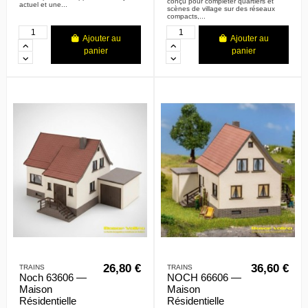
conçu pour compléter quartiers et
actuel et une...
scènes de village sur des réseaux
compacts,...
Ajouter au
Ajouter au
panier
panier
26,80 €
36,60 €
TRAINS
TRAINS
Noch 63606 —
NOCH 66606 —
Maison
Maison
Résidentielle
Résidentielle