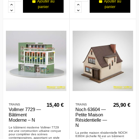
Ajouter au
Ajouter au
panier
panier
15,40 €
25,90 €
TRAINS
TRAINS
Vollmer 7729 —
Noch 63604 —
Bâtiment
Petite Maison
Moderne – N
Résidentielle —
N
Le bâtiment moderne Vollmer 7729
est une construction urbaine conçue
La petite maison résidentielle NOCH
pour compléter des scènes
63604 (échelle N) est un bâtiment
contemporaines, apportant un style