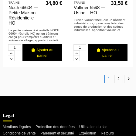
34,80 €
33,50 €
TRAINS
TRAINS
Noch 66604 —
Vollmer 5598 —
Petite Maison
Usine – HO
Résidentielle —
L’usine Vollmer 5598 est un bâtiment
HO
industriel conçu pour compléter des
zones de production et des scènes
industrielles, apportant volume et...
La petite maison résidentielle NOCH
66604 (échelle H0) est un bâtiment
conçu pour compléter quartiers et
scènes de village, apportant variété...
Ajouter au
Ajouter au
panier
panier
1
2
Legal
Mentions légales
Protection des données
Utilisation du site
Conditions de vente
Paiement et sécurité
Expédition
Retours