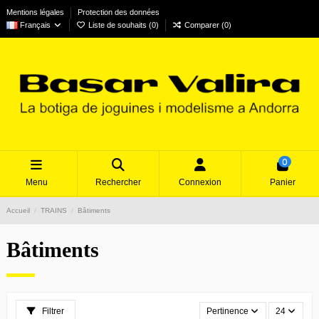
Mentions légales
Protection des données
Français
Liste de souhaits (
0
)
Comparer (
0
)
0
Menu
Rechercher
Connexion
Panier
Accueil
TRAINS
Bâtiments
Bâtiments
Filtrer
Pertinence
24