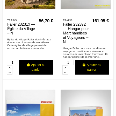
56,70 €
161,95 €
TRAINS
TRAINS
Faller 232319 —
Faller 232372
Église du Village
— Hangar pour
– N
Marchandises
et Voyageurs –
Église du village Faller, destinée aux
N
réseaux et dioramas de modélisme.
Cette église de village permet de
recréer un bâtiment central d’un...
Hangar Faller pour marchandises et
voyageurs, destiné aux réseaux et
dioramas de modélisme ferroviaire. Ce
hangar permet de recréer une...
Ajouter au
Ajouter au
panier
panier