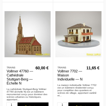
60,00 €
11,65 €
TRAINS
TRAINS
Vollmer 47760 —
Vollmer 7702 —
Cathédrale
Maison
Stuttgart-Berg —
Individuelle — N
Échelle N
La maison individuelle Vollmer 7702
est un bâtiment résidentiel conçu
La cathédrale Stuttgart-Berg Vollmer
pour compléter des quartiers et
47760 (échelle N) est un bâtiment
scènes de village, apportant variété
monumental conçu pour dominer des
et...
scènes urbaines ou historiques,
apportant...