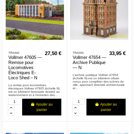
27,50 €
33,95 €
TRAINS
TRAINS
Vollmer 47605 —
Vollmer 47654 —
Remise pour
Archive Publique
Locomotives
— N
Électriques E-
L’archive publique Vollmer 47654
Loco Shed – N
(échelle N) est un bâtiment urbain
conçu pour compléter des scènes de
ville, apportant diversité architecturale
La remise pour locomotives
et...
électriques Vollmer 47605 (échelle N)
est un bâtiment ferroviaire destiné au
stationnement et à l’entretien des...
Ajouter au
Ajouter au
panier
panier