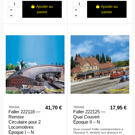
Ajouter au
Ajouter au
panier
panier
41,70 €
17,95 €
TRAINS
TRAINS
Faller 222118 —
Faller 222125 —
Remise
Quai Couvert
Circulaire pour 2
Époque II – N
Locomotives
Quai couvert Faller correspondant à
Époque I – N
l’époque II, destiné aux réseaux et