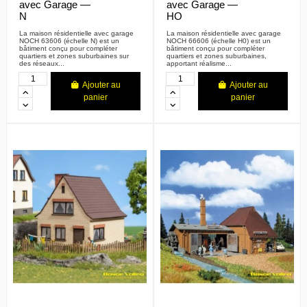
avec Garage —
avec Garage —
N
HO
La maison résidentielle avec garage
La maison résidentielle avec garage
NOCH 63606 (échelle N) est un
NOCH 66606 (échelle H0) est un
bâtiment conçu pour compléter
bâtiment conçu pour compléter
quartiers et zones suburbaines sur
quartiers et zones suburbaines,
des réseaux...
apportant réalisme...
Ajouter au
Ajouter au
panier
panier