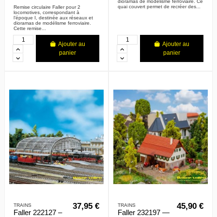
dioramas de modélisme ferroviaire. Ce
quai couvert permet de recréer des...
Remise circulaire Faller pour 2
locomotives, correspondant à
l’époque I, destinée aux réseaux et
dioramas de modélisme ferroviaire.
Cette remise...
Ajouter au
Ajouter au
panier
panier
37,95 €
45,90 €
TRAINS
TRAINS
Faller 222127 –
Faller 232197 —