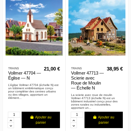
21,00 €
38,95 €
TRAINS
TRAINS
Vollmer 47704 —
Vollmer 47713 —
Église — N
Scierie avec
Roue de Moulin
L’église Vollmer 47704 (échelle N) est
— Échelle N
un bâtiment emblématique conçu
pour compléter des centres urbains
ou des villages, apportant un
La scierie avec roue de moulin
élément...
Vollmer 47713 (échelle N) est un
bâtiment industriel conçu pour des
zones rurales ou industrielles,
apportant un...
Ajouter au
Ajouter au
panier
panier