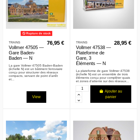
Rupture de stock
76,95 €
28,95 €
TRAINS
TRAINS
Vollmer 47505 —
Vollmer 47538 —
Gare Baden-
Plateforme de
Baden — N
Gare, 3
Éléments — N
La gare Vollmer 47505 Baden-Baden
(échelle N) est un bâtiment ferroviaire
La plateforme de gare Vollmer 47538
conçu pour structurer des réseaux
(échelle N) est un ensemble de trois
compacts, servant de point d’arrêt
éléments conçu pour compléter quais
et...
et zones d’attente sur des réseaux...
Ajouter au
panier
View