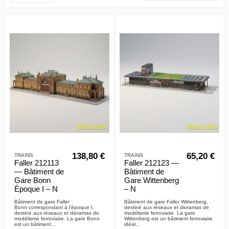
138,80 €
65,20 €
TRAINS
TRAINS
Faller 212113
Faller 212123 —
— Bâtiment de
Bâtiment de
Gare Bonn
Gare Wittenberg
Époque I – N
– N
Bâtiment de gare Faller
Bâtiment de gare Faller Wittenberg,
Bonn correspondant à l’époque I,
destiné aux réseaux et dioramas de
destiné aux réseaux et dioramas de
modélisme ferroviaire. La gare
modélisme ferroviaire. La gare Bonn
Wittenberg est un bâtiment ferroviaire
est un bâtiment...
idéal...