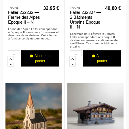
32,95 €
49,80 €
TRAINS
TRAINS
Faller 232232 —
Faller 232307 —
Ferme des Alpes
2 Bâtiments
Époque II – N
Urbains Époque
II – N
Ferme des Alpes Faller correspondant
à l’époque II, destinée aux réseaux et
Ensemble de 2 bâtiments urbains
dioramas de modélisme. Cette ferme
Faller correspondant à l’époque II,
à l’ambiance alpine permet de...
destiné aux réseaux et dioramas de
modélisme. Ce coffret de bâtiments
urbains...
Ajouter au
Ajouter au
panier
panier