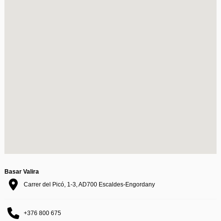
Basar Valira
Carrer del Picó, 1-3, AD700 Escaldes-Engordany
+376 800 675