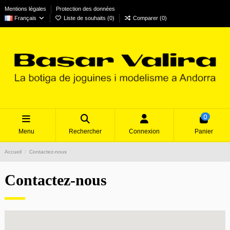
Mentions légales
Protection des données
Français
Liste de souhaits (
0
)
Comparer (
0
)
0
Menu
Rechercher
Connexion
Panier
Accueil
Contactez-nous
Contactez-nous