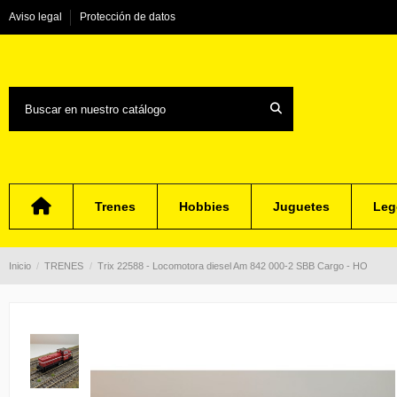
Aviso legal
Protección de datos
Trenes
Hobbies
Juguetes
Leg
Inicio
TRENES
Trix 22588 - Locomotora diesel Am 842 000-2 SBB Cargo - HO