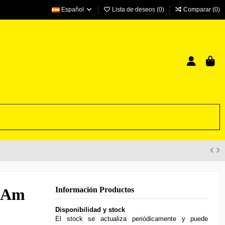
Español
Lista de deseos (
0
)
Comparar (
0
)
l Am
Información Productos
Disponibilidad y stock
El stock se actualiza periódicamente y puede