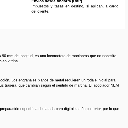
Envíos desde Andorra (DAP)
Impuestos y tasas en destino, si aplican, a cargo
del cliente.
s 90 mm de longitud, es una locomotora de maniobras que no necesita
 en vitrina.
ción. Los engranajes planos de metal requieren un rodaje inicial para
1 luz trasera, que cambian según el sentido de marcha. El acoplador NEM
reparación específica declarada para digitalización posterior, por lo que