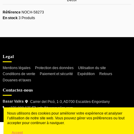
Décor
Référence
NOCH-58273
En stock
3 Produits
Legal
Mentions légales
Protection des données
Utilisation du site
Conditions de vente
Paiement et sécurité
Expédition
Retours
Douanes et taxes
Contactez-nous
Basar Valira
Carrer del Picó, 1-3, AD700 Escaldes-Engordany
+376 800 675
info@basarvalira.com
Nous utilisons des cookies pour améliorer votre expérience et analyser
l’utilisation de notre site web. Vous pouvez gérer vos préférences ou tout
accepter pour continuer à naviguer.
Ajouter au panier
Accept