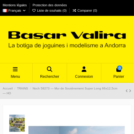
Mentions légales
Protection des données
Français
Liste de souhaits (
0
)
Comparer (
0
)
0
Menu
Rechercher
Connexion
Panier
Accueil
TRAINS
Noch 58273 — Mur de Soutènement Super Long 66x12,5cm
— HO