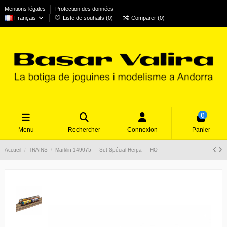
Mentions légales
Protection des données
Français
Liste de souhaits (
0
)
Comparer (
0
)
0
Menu
Rechercher
Connexion
Panier
Accueil
TRAINS
Märklin 149075 — Set Spécial Herpa — HO