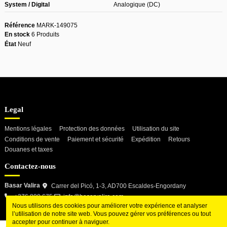
System / Digital
Analogique (DC)
Référence
MARK-149075
En stock
6 Produits
État
Neuf
Legal
Mentions légales
Protection des données
Utilisation du site
Conditions de vente
Paiement et sécurité
Expédition
Retours
Douanes et taxes
Contactez-nous
Basar Valira
Carrer del Picó, 1-3, AD700 Escaldes-Engordany
+376 800 675
info@basarvalira.com
Nous utilisons des cookies pour améliorer votre expérience et analyser
l’utilisation de notre site web. Vous pouvez gérer vos préférences ou tout
accepter pour continuer à naviguer.