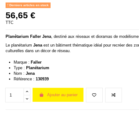
Derniers articles en stock
56,65 €
TTC
Planétarium
Faller
Jena
, destiné aux réseaux et dioramas de modélisme
Le planétarium
Jena
est un bâtiment thématique idéal pour recréer des zo
culturelles dans un décor de réseau.
Marque :
Faller
Type :
Planétarium
Nom :
Jena
Référence :
130939
Ajouter au panier