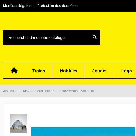
Mentions légales
Protection des données
Trains
Hobbies
Jouets
Lego
Accueil
TRAINS
Faller 130939 — Planétarium Jena – H0