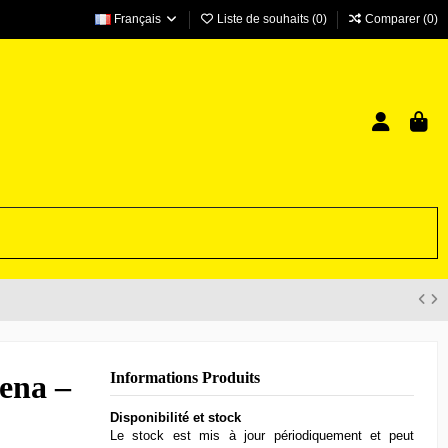
Français
Liste de souhaits (
0
)
Comparer (
0
)
ena –
Informations Produits
Disponibilité et stock
Le stock est mis à jour périodiquement et peut