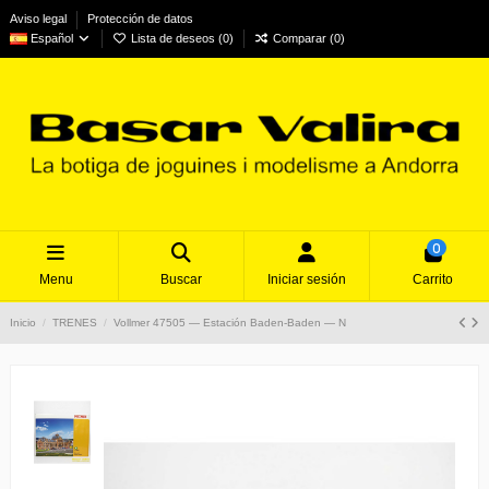
Aviso legal
Protección de datos
Español
Lista de deseos (
0
)
Comparar (
0
)
0
Menu
Buscar
Iniciar sesión
Carrito
Inicio
TRENES
Vollmer 47505 — Estación Baden-Baden — N