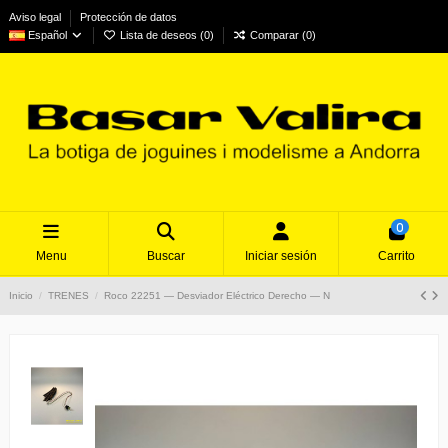
Aviso legal
Protección de datos
Español
Lista de deseos (
0
)
Comparar (
0
)
0
Menu
Buscar
Iniciar sesión
Carrito
Inicio
TRENES
Roco 22251 — Desviador Eléctrico Derecho — N