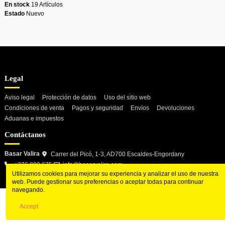
En stock
19 Artículos
Estado
Nuevo
Legal
Aviso legal
Protección de datos
Uso del sitio web
Condiciones de venta
Pagos y seguridad
Envíos
Devoluciones
Aduanas e impuestos
Contáctanos
Basar Valira
Carrer del Picó, 1-3, AD700 Escaldes-Engordany
+376 800 675
info@basarvalira.com
Utilizamos cookies para mejorar su experiencia y analizar el uso de nuestra
web. Puede gestionar sus preferencias o aceptar todas para continuar
navegando.
Añadir al carrito
Accept