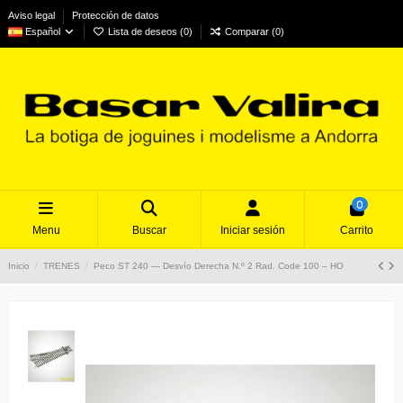
Aviso legal
Protección de datos
Español
Lista de deseos (
0
)
Comparar (
0
)
0
Menu
Buscar
Iniciar sesión
Carrito
Inicio
TRENES
Peco ST 240 — Desvío Derecha N.º 2 Rad. Code 100 – HO