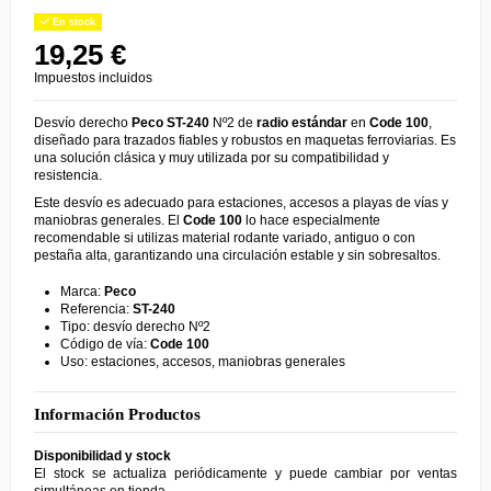
En stock
19,25 €
Impuestos incluidos
Desvío derecho
Peco
ST-240
Nº2 de
radio estándar
en
Code 100
,
diseñado para trazados fiables y robustos en maquetas ferroviarias. Es
una solución clásica y muy utilizada por su compatibilidad y
resistencia.
Este desvío es adecuado para estaciones, accesos a playas de vías y
maniobras generales. El
Code 100
lo hace especialmente
recomendable si utilizas material rodante variado, antiguo o con
pestaña alta, garantizando una circulación estable y sin sobresaltos.
Marca:
Peco
Referencia:
ST-240
Tipo: desvío derecho Nº2
Código de vía:
Code 100
Uso: estaciones, accesos, maniobras generales
Información Productos
Disponibilidad y stock
El stock se actualiza periódicamente y puede cambiar por ventas
simultáneas en tienda.