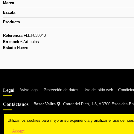
Marca
Escala
Producto
Referencia
FLEI-838040
En stock
6 Artículos
Estado
Nuevo
Legal
Aviso legal
Protección de datos
Uso del sitio web
Condicio
Contáctanos
Basar Valira
Carrer del Picó, 1-3, AD700 Escaldes-E
Utilizamos cookies para mejorar su experiencia y analizar el uso de nue
Accept