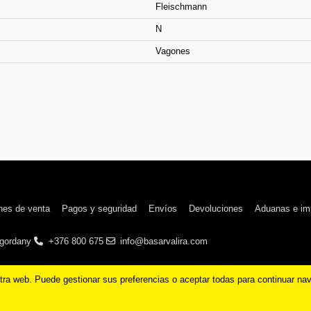
Fleischmann
N
Vagones
nes de venta
Pagos y seguridad
Envíos
Devoluciones
Aduanas e im
ngordany
+376 800 675
info@basarvalira.com
stra web. Puede gestionar sus preferencias o aceptar todas para continuar na