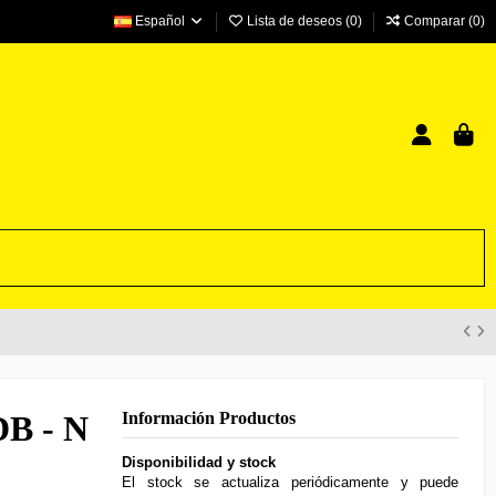
Español
Lista de deseos (
0
)
Comparar (
0
)
DB - N
Información Productos
Disponibilidad y stock
El stock se actualiza periódicamente y puede