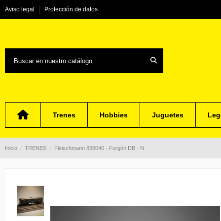
Aviso legal
Protección de datos
Trenes
Hobbies
Juguetes
Leg
Inicio
TRENES
Fleischmann 838040 - Furgón DB - N