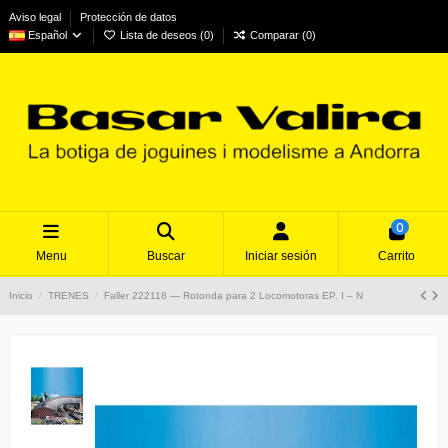
Aviso legal
Protección de datos
Español
Lista de deseos (
0
)
Comparar (
0
)
0
Menu
Buscar
Iniciar sesión
Carrito
Inicio
TRENES
Faller 222118 — Rotonda para 2 Locomotoras EP. I – N