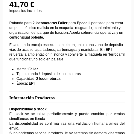
41,70 €
Impuestos incluidos
Rotonda para
2 locomotoras
Faller
para
Época I
, pensada para crear
un punto técnico realista en la maqueta: resguardo, mantenimiento y
organización del parque de tracción. Aporta coherencia operativa y un
centro visual potente.
Esta rotonda encaja especialmente bien junto a una zona de depósito:
vías de acceso, apartaderos, carbón/agua y maniobras. En
EP I
refuerza la ambientación histórica y convierte la maqueta en “ferrocarril
que funciona”, no solo en paisaje.
Marca:
Faller
Tipo: rotonda / depósito de locomotoras
Capacidad:
2 locomotoras
Época:
EP I
Información Productos
Disponibilidad y stock
El stock se actualiza periódicamente y puede cambiar por ventas
simultáneas en tienda.
La disponibilidad se confirma tras una validación humana antes del
envío.
Si no podemos servir el producto, le avisaremos sin demora y haremos