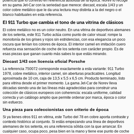
potencia que lo convirtió en referencia absoluta de la época. Norev lo recoge
en su gama Jet-Car con la seriedad que merece: diecast, escala 1/43 y un
color cobre metálico que le da una lectura muy distinta a la del negro o el
blanco habituales en esta referencia.
El 911 Turbo que cambia el tono de una vitrina de clásicos
El cobre metálico no es un color neutro. En una vitrina de deportivos alemanes
de los setenta, este 911 Turbo actúa como punto de calor visual: rompe la
monotonía de los grises y rojos sin estridencias, con esa elegancia un poco
oscura que tenían los colores de época. El interior camel en imitación cuero
refuerza esa sensación de coche de los setenta con carácter propio. Es de
esas piezas que ganan cuanto más sabes lo que estás mirando.
Diecast 1/43 con licencia oficial Porsche
La referencia 750072 corresponde exactamente a esta variante: 911 Turbo
1978, cobre metálico, interior camel, sin aberturas practicables. Longitud
aproximada de 10 cm, caja de 13,5 x 5,5 x 6,5 cm. Producto terminado, listo
para vitrina desde el primer momento. La gama Jet-Car de Norev lleva
décadas siendo una de las líneas más agradecidas para construir una
colección de clásicos europeos con coherencia: escala uniforme, calidad
correcta y un catálogo amplio que permite ordenar por marca, época o color
sin esfuerzo.
Una pieza para coleccionistas con criterio de época
Si ya tienes otros 911 en vitrina, este Turbo del 78 en cobre aporta contraste y
contexto histórico al conjunto. Si estás empezando una línea de deportivos
alemanes de los setenta, es una referencia sólida con la que arrancar. En
cualquier caso, ocupa poco, pesa bien en la mano y tiene ese punto de coche