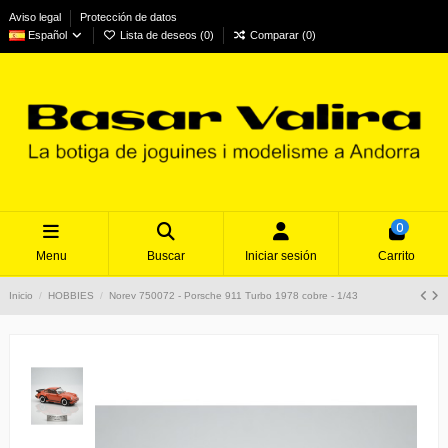
Aviso legal
Protección de datos
Español
Lista de deseos (
0
)
Comparar (
0
)
0
Menu
Buscar
Iniciar sesión
Carrito
Inicio
HOBBIES
Norev 750072 - Porsche 911 Turbo 1978 cobre - 1/43