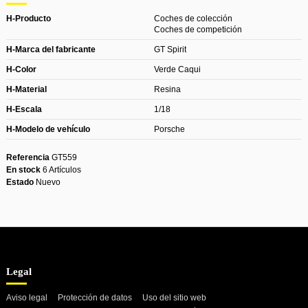
H-Producto
Coches de colección
Coches de competición
H-Marca del fabricante
GT Spirit
H-Color
Verde Caqui
H-Material
Resina
H-Escala
1/18
H-Modelo de vehículo
Porsche
Referencia
GT559
En stock
6 Artículos
Estado
Nuevo
Legal
Aviso legal
Protección de datos
Uso del sitio web