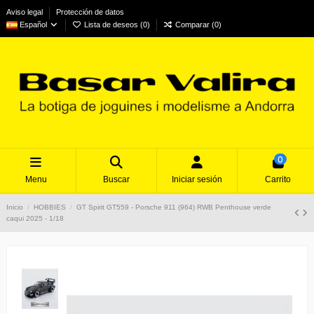
Aviso legal
Protección de datos
Español
Lista de deseos (
0
)
Comparar (
0
)
0
Menu
Buscar
Iniciar sesión
Carrito
Inicio
HOBBIES
GT Spirit GT559 - Porsche 911 (964) RWB Penthouse verde
caqui 2025 - 1/18