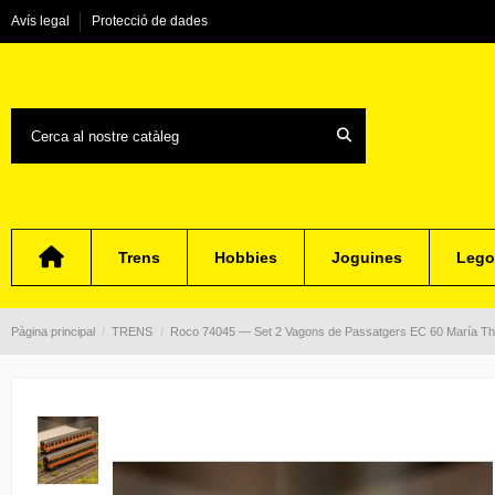
Avís legal
Protecció de dades
Trens
Hobbies
Joguines
Lego
Pàgina principal
TRENS
Roco 74045 — Set 2 Vagons de Passatgers EC 60 María T