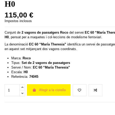
H0
115,00 €
Impostos inclosos
Conjunt de
2 vagons de passatgers
Roco
del servei
EC 60 “María Ther
H0
, pensat per a maquetes i col·leccions de modelisme ferroviari.
La denominació
EC 60 “María Theresia”
identifica un servei de passatge
en aquest set mitjançant dos vagons coordinats.
Marca:
Roco
Tipus:
Set de 2 vagons de passatgers
Servei / Nom:
EC 60 “María Theresia”
Escala:
H0
Referència:
74045
Afegir a la cistella