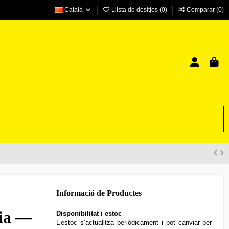
Català
Llista de desitjos (
0
)
Comparar (
0
)
Informació de Productes
sia —
Disponibilitat i estoc
L’estoc s’actualitza periòdicament i pot canviar per