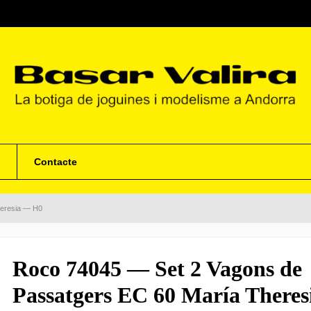
Contacte
heresia — H0
Roco 74045 — Set 2 Vagons de
Passatgers EC 60 María There