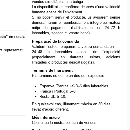
vendes simultànies a la botiga.
La disponibilitat es confirma després d’una validació
humana abans de l’enviament.
Si no podem servir el producte, us avisarem sense
demora i farem el reemborsament íntegre pel mateix
mitjà de pagament (habitualment en 24–72 h
laborables, segons el vostre banc).
esia”
en escala
Preparació de la comanda
Validem l’estoc i preparem la vostra comanda en
rs representat
24–48 h laborables abans de l’expedició
(especialment en darreres unitats, edicions
limitades o productes descatalogats).
Terminis de lliurament
Els terminis es compten des de l’expedició:
Espanya (Península) 3–6 dies laborables.
França i Portugal 5–8.
Resta UE 5–10.
En qualsevol cas, lliurament màxim en 30 dies,
llevat d’acord diferent.
Més informació
Consulteu la nostra
política de vendes
.