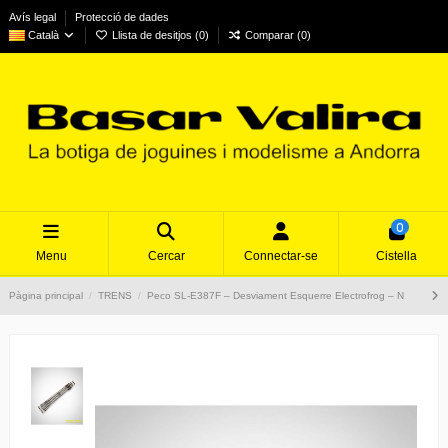
Avís legal
Protecció de dades
Català
Llista de desitjos (
0
)
Comparar (
0
)
0
Menu
Cercar
Connectar-se
Cistella
Pàgina principal
TRENS
Peco SL-E387F – Desviament Esquerre Electrofrog – N