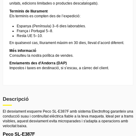
unitats, edicions limitades o productes descatalogats).
Terminis de lliurament
Els terminis es compten des de l’expedició:
Espanya (Península) 3–6 dies laborables.
França i Portugal 5–8.
Resta UE 5–10.
En qualsevol cas, lliurament màxim en 30 dies, llevat d’acord diferent.
Més informació
Consulteu la nostra
política de vendes
.
Enviaments des d’Andorra (DAP)
Impostos i taxes en destinació, si s’escau, a càrrec del client.
Descripció
El desviament esquerre Peco SL-E387F amb sistema Electrofrog garanteix una
conducció suau i continuïtat elèctrica fiable a la teva maqueta. Ideal per a trams
visibles, aquest desviament evita microparades i s'adapta a operacions amb
velocitat baixa.
Peco SL-E387F