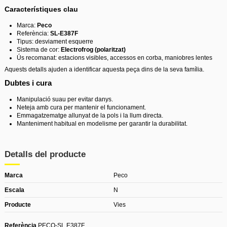
Característiques clau
Marca:
Peco
Referència:
SL-E387F
Tipus: desviament esquerre
Sistema de cor:
Electrofrog (polaritzat)
Ús recomanat: estacions visibles, accessos en corba, maniobres lentes
Aquests detalls ajuden a identificar aquesta peça dins de la seva família.
Dubtes i cura
Manipulació suau per evitar danys.
Neteja amb cura per mantenir el funcionament.
Emmagatzematge allunyat de la pols i la llum directa.
Manteniment habitual en modelisme per garantir la durabilitat.
Detalls del producte
Marca
Peco
Escala
N
Producte
Vies
Referència
PECO-SL E387F