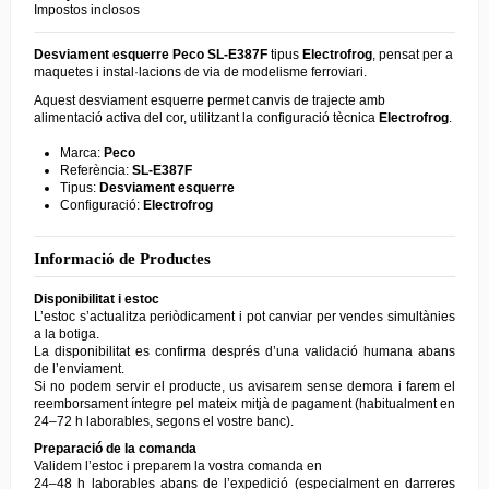
Impostos inclosos
Desviament esquerre
Peco
SL-E387F
tipus
Electrofrog
, pensat per a
maquetes i instal·lacions de via de modelisme ferroviari.
Aquest desviament esquerre permet canvis de trajecte amb
alimentació activa del cor, utilitzant la configuració tècnica
Electrofrog
.
Marca:
Peco
Referència:
SL-E387F
Tipus:
Desviament esquerre
Configuració:
Electrofrog
Informació de Productes
Disponibilitat i estoc
L’estoc s’actualitza periòdicament i pot canviar per vendes simultànies
a la botiga.
La disponibilitat es confirma després d’una validació humana abans
de l’enviament.
Si no podem servir el producte, us avisarem sense demora i farem el
reemborsament íntegre pel mateix mitjà de pagament (habitualment en
24–72 h laborables, segons el vostre banc).
Preparació de la comanda
Validem l’estoc i preparem la vostra comanda en
24–48 h laborables abans de l’expedició (especialment en darreres