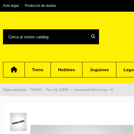
Avís legal
Protecció de dades
Trens
Hobbies
Joguines
Lego
Pàgina principal
TRENS
Peco SL E380F — Creuament Electrofrog – N