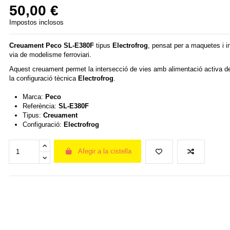
50,00 €
Impostos inclosos
Creuament
Peco
SL-E380F
tipus
Electrofrog
, pensat per a maquetes i in
via de modelisme ferroviari.
Aquest creuament permet la intersecció de vies amb alimentació activa del 
la configuració tècnica
Electrofrog
.
Marca:
Peco
Referència:
SL-E380F
Tipus:
Creuament
Configuració:
Electrofrog
Afegir a la cistella