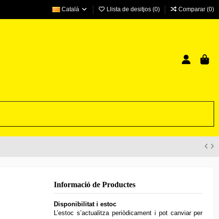
Català
Llista de desitjos (
0
)
Comparar (
0
)
Informació de Productes
Disponibilitat i estoc
L’estoc s’actualitza periòdicament i pot canviar per