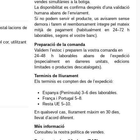
vendes simultànies a la botiga.
La disponibilitat es confirma després d’una validació
humana abans de l’enviament.
Si no podem servir el producte, us avisarem sense
demora i farem el reemborsament íntegre pel mateix
stal·lacions de
mitjà de pagament (habitualment en 24–72 h
laborables, segons el vostre banc).
cor, utilitzant
Preparació de la comanda
Validem l’estoc i preparem la vostra comanda en
24–48 h laborables abans de l’expedició
(especialment en darreres unitats, edicions
limitades o productes descatalogats).
Terminis de lliurament
Els terminis es compten des de l’expedició:
Espanya (Península) 3–6 dies laborables.
França i Portugal 5–8.
Resta UE 5–10.
En qualsevol cas, lliurament màxim en 30 dies,
llevat d’acord diferent.
Més informació
Consulteu la nostra
política de vendes
.