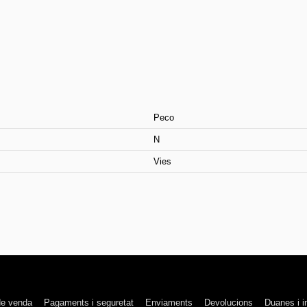
Peco
N
Vies
de venda
Pagaments i seguretat
Enviaments
Devolucions
Duanes i 