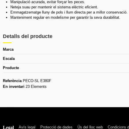
Manipulació acurada, evitar forçar les peces.
Neteja suau per mantenir el sistema elèctric eficient.
Emmagatzematge lluny de pols i llum directa per a millor conservació.
Manteniment regular en modelisme per garantir la seva durabilitat.
Detalls del producte
Marca
Escala
Producte
Referència
PECO-SL E380F
En inventari
23 Elements
Legal
Avís legal
Protecció de dades
Ús del lloc web
Condicions 