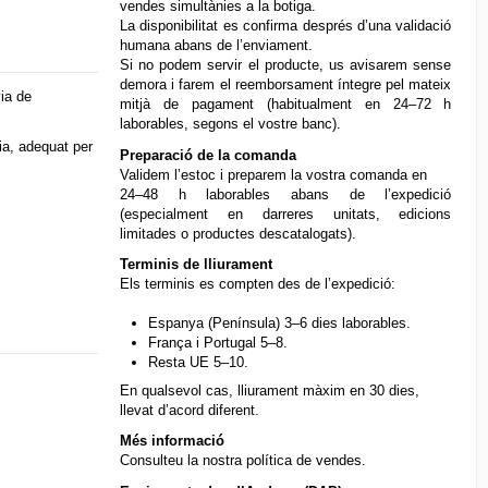
vendes simultànies a la botiga.
La disponibilitat es confirma després d’una validació
humana abans de l’enviament.
Si no podem servir el producte, us avisarem sense
demora i farem el reemborsament íntegre pel mateix
via de
mitjà de pagament (habitualment en 24–72 h
laborables, segons el vostre banc).
ia, adequat per
Preparació de la comanda
Validem l’estoc i preparem la vostra comanda en
24–48 h laborables abans de l’expedició
(especialment en darreres unitats, edicions
limitades o productes descatalogats).
Terminis de lliurament
Els terminis es compten des de l’expedició:
Espanya (Península) 3–6 dies laborables.
França i Portugal 5–8.
Resta UE 5–10.
En qualsevol cas, lliurament màxim en 30 dies,
llevat d’acord diferent.
Més informació
Consulteu la nostra
política de vendes
.