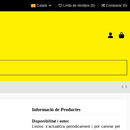
Català
Llista de desitjos (
0
)
Comparar (
0
)
Informació de Productes
Disponibilitat i estoc
L’estoc s’actualitza periòdicament i pot canviar per