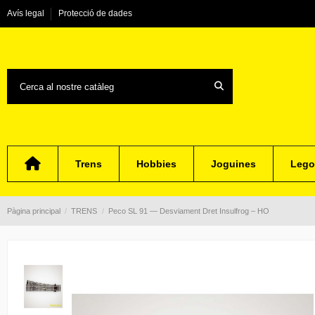
Avís legal
Protecció de dades
Trens
Hobbies
Joguines
Lego
Pàgina principal
TRENS
Peco SL 91 — Desviament Dret Insulfrog – HO