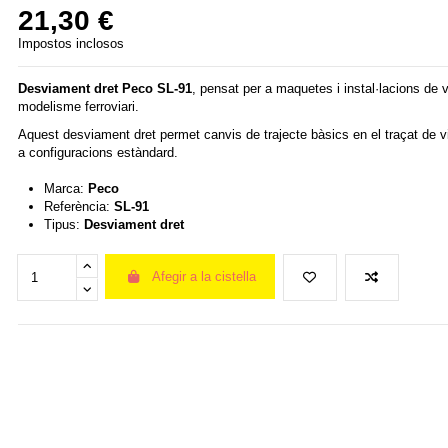
21,30 €
Impostos inclosos
Desviament dret
Peco
SL-91
, pensat per a maquetes i instal·lacions de 
modelisme ferroviari.
Aquest desviament dret permet canvis de trajecte bàsics en el traçat de v
a configuracions estàndard.
Marca:
Peco
Referència:
SL-91
Tipus:
Desviament dret
Afegir a la cistella